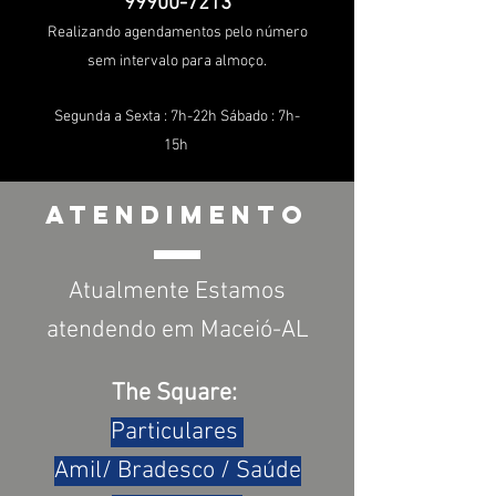
99900-7213
Realizando agendamentos pelo número
sem intervalo para almoço.
Segunda a Sexta : 7h-22h Sábado : 7h-
15h
ATENDIMENTO
Atualmente Estamos
atendendo em Maceió-AL
The Square:
Particulares
Amil/ Bradesco / Saúde