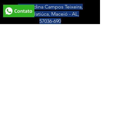
R. Olindina Campos Teixeira,
100 - Jatiúca, Maceió - AL,
57036-690
(82) 3325-5881/(82) 98878-3128
Whatsapp
LOCALIZAÇÕES