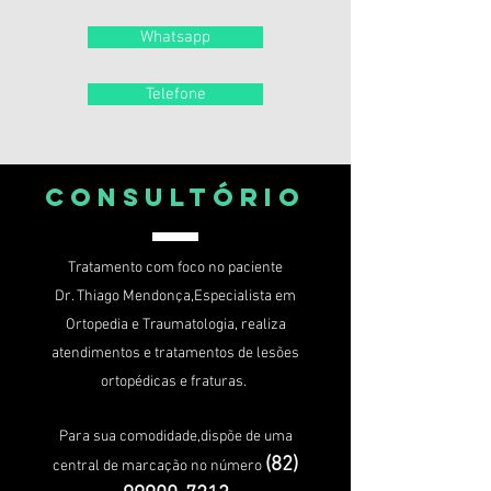
Whatsapp
Telefone
CONSULTÓRIO
Tratamento com foco no paciente
Dr. Thiago Mendonça,Especialista em
Ortopedia e Traumatologia, realiza
atendimentos e tratamentos de lesões
ortopédicas e fraturas.
Para sua comodidade,dispõe de uma
(82)
central de marcação no número