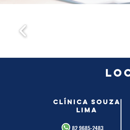
Lo
Clínica Souza
Lima
82 9685-2483