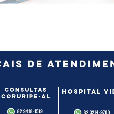
cais de atendime
consultas
Hospital Vi
Coruripe-AL
82 9418-1519
82 3214-9700