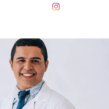
Contato
8221267477