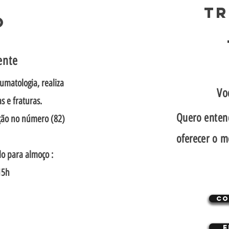
T
O
ente
umatologia, realiza
Vo
s e fraturas.
Quero entend
ção no número (82)
oferecer o m
o para almoço :
-15h
Co
E