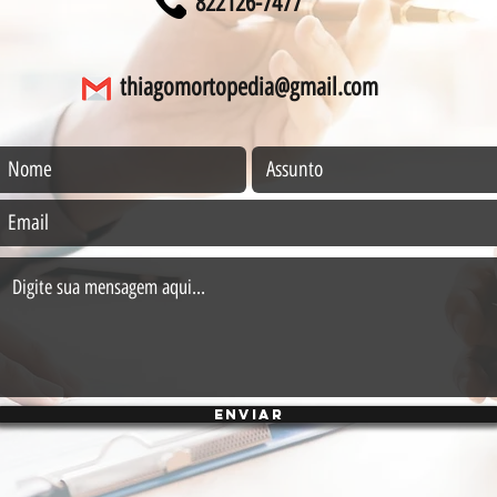
822126-7477
thiagomortopedia@gmail.com
Enviar